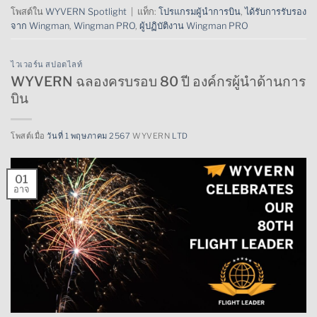
โพสต์ใน
WYVERN Spotlight
|
แท็ก:
โปรแกรมผู้นำการบิน
,
ได้รับการรับรอง
จาก Wingman
,
Wingman PRO
,
ผู้ปฏิบัติงาน Wingman PRO
ไวเวอร์น สปอตไลท์
WYVERN ฉลองครบรอบ 80 ปี องค์กรผู้นำด้านการ
บิน
โพสต์เมื่อ
วันที่ 1 พฤษภาคม 2567
WYVERN
LTD
01
อาจ