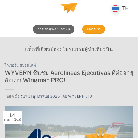
ข้าม
TH
TH
ไป
ยัง
เนื้อหา
การเข้าสู่ระบบ ACES
ติดต่อเรา
แท็กที่เกี่ยวข้อง:
โปรแกรมผู้นำเที่ยวบิน
ไวเวอร์น สปอตไลท์
WYVERN ชื่นชม Aerolineas Ejecutivas ที่ต่ออายุ
สัญญา Wingman PRO!
โพสต์เมื่อ
วันที่ 14 กุมภาพันธ์ 2025
โดย
WYVERN LTD
14
กุมภาพันธ์