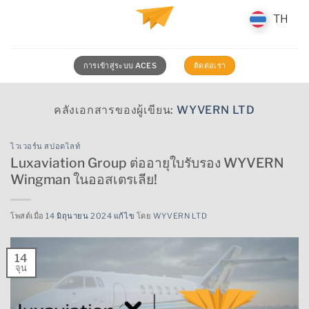
ข้าม
TH
TH
ไป
ยัง
เนื้อหา
การเข้าสู่ระบบ ACES
ติดต่อเรา
คลังเอกสารของผู้เขียน:
WYVERN LTD
ไวเวอร์น สปอตไลท์
Luxaviation Group ต่ออายุใบรับรอง WYVERN
Wingman ในออสเตรเลีย!
โพสต์เมื่อ
14 มิถุนายน 2024 แก้ไข
โดย
WYVERN LTD
14
จุน