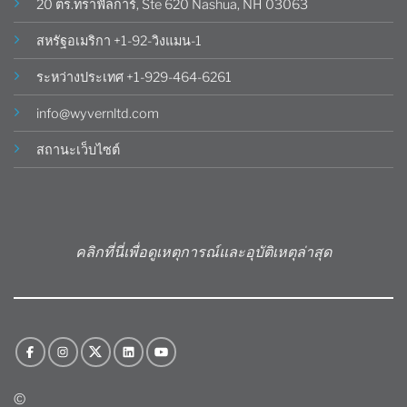
20 ตร.ทราฟัลการ์, Ste 620 Nashua, NH 03063
สหรัฐอเมริกา +1-92-วิงแมน-1
ระหว่างประเทศ +1-929-464-6261
info@wyvernltd.com
สถานะเว็บไซต์
คลิกที่นี่เพื่อดูเหตุการณ์และอุบัติเหตุล่าสุด
©