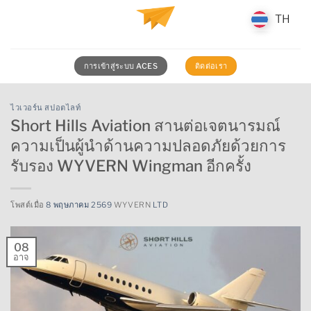
ข้าม
TH
TH
ไป
ยัง
เนื้อหา
การเข้าสู่ระบบ ACES
ติดต่อเรา
ไวเวอร์น สปอตไลท์
Short Hills Aviation สานต่อเจตนารมณ์
ความเป็นผู้นำด้านความปลอดภัยด้วยการ
รับรอง WYVERN Wingman อีกครั้ง
โพสต์เมื่อ
8 พฤษภาคม 2569
WYVERN
LTD
08
อาจ