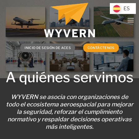
Saltar
ES
ES
al
contenido
INICIO DE SESIÓN DE ACES
CONTÁCTENOS
A quiénes servimos
WYVERN se asocia con organizaciones de
todo el ecosistema aeroespacial para mejorar
la seguridad, reforzar el cumplimiento
normativo y respaldar decisiones operativas
más inteligentes.