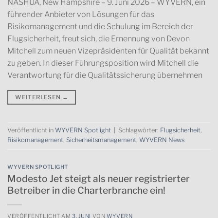
NASHUA, New Hampshire – 9. Juni 2026 – WYVERN, ein
führender Anbieter von Lösungen für das
Risikomanagement und die Schulung im Bereich der
Flugsicherheit, freut sich, die Ernennung von Devon
Mitchell zum neuen Vizepräsidenten für Qualität bekannt
zu geben. In dieser Führungsposition wird Mitchell die
Verantwortung für die Qualitätssicherung übernehmen
WEITERLESEN
→
Veröffentlicht in
WYVERN Spotlight
|
Schlagwörter:
Flugsicherheit
,
Risikomanagement
,
Sicherheitsmanagement
,
WYVERN News
WYVERN SPOTLIGHT
Modesto Jet steigt als neuer registrierter
Betreiber in die Charterbranche ein!
VERÖFFENTLICHT AM
3. JUNI
VON
WYVERN