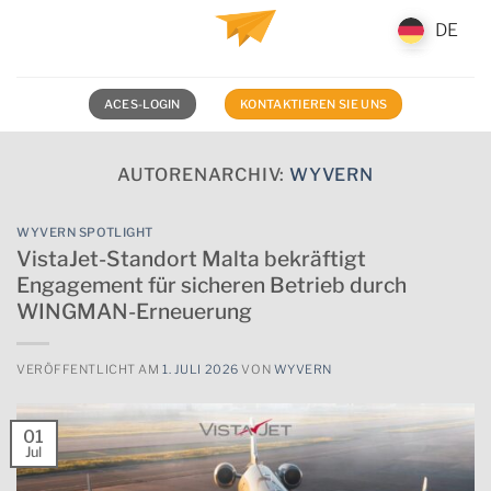
Zum
DE
DE
Inhalt
springen
ACES-LOGIN
KONTAKTIEREN SIE UNS
AUTORENARCHIV:
WYVERN
WYVERN SPOTLIGHT
VistaJet-Standort Malta bekräftigt
Engagement für sicheren Betrieb durch
WINGMAN-Erneuerung
VERÖFFENTLICHT AM
1. JULI 2026
VON
WYVERN
01
Jul