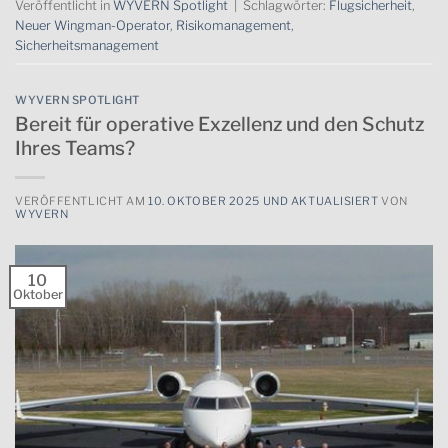
Veröffentlicht in
WYVERN Spotlight
|
Schlagwörter:
Flugsicherheit
,
Neuer Wingman-Operator
,
Risikomanagement
,
Sicherheitsmanagement
WYVERN SPOTLIGHT
Bereit für operative Exzellenz und den Schutz
Ihres Teams?
VERÖFFENTLICHT AM
10. OKTOBER 2025 UND AKTUALISIERT
VON
WYVERN
10
Oktober