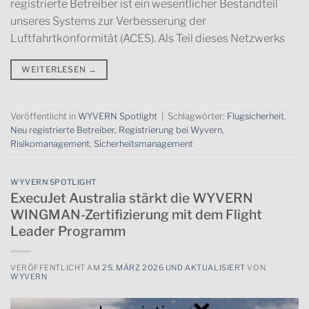
registrierte Betreiber ist ein wesentlicher Bestandteil
unseres Systems zur Verbesserung der
Luftfahrtkonformität (ACES). Als Teil dieses Netzwerks
WEITERLESEN
→
Veröffentlicht in
WYVERN Spotlight
|
Schlagwörter:
Flugsicherheit
,
Neu registrierte Betreiber
,
Registrierung bei Wyvern
,
Risikomanagement
,
Sicherheitsmanagement
WYVERN SPOTLIGHT
ExecuJet Australia stärkt die WYVERN
WINGMAN-Zertifizierung mit dem Flight
Leader Programm
VERÖFFENTLICHT AM
25. MÄRZ 2026 UND AKTUALISIERT
VON
WYVERN