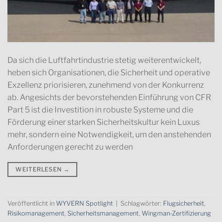
Da sich die Luftfahrtindustrie stetig weiterentwickelt,
heben sich Organisationen, die Sicherheit und operative
Exzellenz priorisieren, zunehmend von der Konkurrenz
ab. Angesichts der bevorstehenden Einführung von CFR
Part 5 ist die Investition in robuste Systeme und die
Förderung einer starken Sicherheitskultur kein Luxus
mehr, sondern eine Notwendigkeit, um den anstehenden
Anforderungen gerecht zu werden
WEITERLESEN
→
Veröffentlicht in
WYVERN Spotlight
|
Schlagwörter:
Flugsicherheit
,
Risikomanagement
,
Sicherheitsmanagement
,
Wingman-Zertifizierung