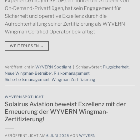
Experience Inc. (NYSE: UP), ein führender Anbieter von
On-Demand-Privatflügen, hat sein Engagement für
Sicherheit und operative Exzellenz durch die
Aufrechterhaltung seiner Zertifizierung als WYVERN
Wingman Certified Operator bekräftigt
WEITERLESEN
→
Veröffentlicht in
WYVERN Spotlight
|
Schlagwörter:
Flugsicherheit
,
Neue Wingman-Betreiber
,
Risikomanagement
,
Sicherheitsmanagement
,
Wingman-Zertifizierung
WYVERN SPOTLIGHT
Solairus Aviation beweist Exzellenz mit der
Erneuerung der WYVERN Wingman-
Zertifizierung!
VERÖFFENTLICHT AM
6. JUNI 2025
VON
WYVERN