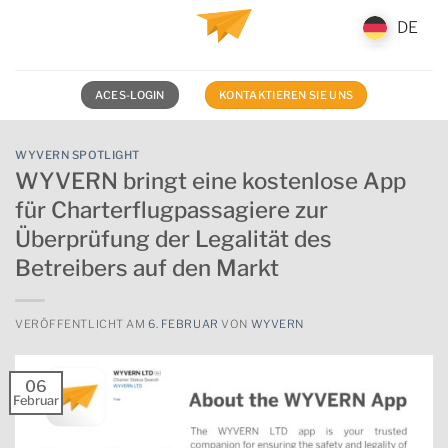
Zum
DE
DE
Inhalt
springen
ACES-LOGIN
KONTAKTIEREN SIE UNS
WYVERN SPOTLIGHT
WYVERN bringt eine kostenlose App
für Charterflugpassagiere zur
Überprüfung der Legalität des
Betreibers auf den Markt
VERÖFFENTLICHT AM
6. FEBRUAR
VON
WYVERN
06
Februar