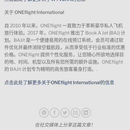
关于 ONEflight International
自 2010 年以来，ONEflight 一直致力于革新豪华私人飞机
旅行体验。2017 年，ONEflight 推出了 Book A Jet (BAJ) 计
划。BAJit 是一个便捷易用的在线预订系统，会员可通过软
件优化并最终消除空载航段，从而享受低于行业标准的优惠
价格。ONEflight 提供个性化服务，让您随心所欲地选择目
的地、时间、机型以及所有您所需的额外设施。ONEflight
的 BAJit 计划专为精明的商务旅客量身打造。.
点击此处了解更多关于ONEflight International的信息
在社交媒体上分享这篇文章！