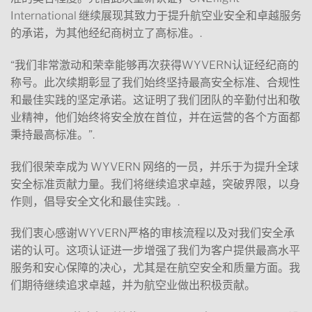
International 继续展现其致力于提升航空业安全和卓越服务
的承诺，为其他经纪商树立了高标准。.
“我们非常激动和荣幸能够再次获得WYVERN认证经纪商的
称号。此次续期彰显了我们始终坚持最高安全标准、合规性
和最佳实践的坚定承诺。这证明了我们团队的辛勤付出和敬
业精神，他们始终将安全放在首位，并在运营的各个方面都
秉持最高标准。”.
我们很荣幸成为 WYVERN 网络的一员，并乐于为提升全球
安全标准贡献力量。我们将继续追求卓越，突破界限，以身
作则，倡导安全文化和最佳实践。.
我们衷心感谢WYVERN严格的审核流程以及对我们安全承
诺的认可。这项认证进一步增强了我们为客户提供最高水平
服务和安心保障的决心，尤其是在航空安全和质量方面。我
们期待继续追求卓越，并为航空业做出积极贡献。