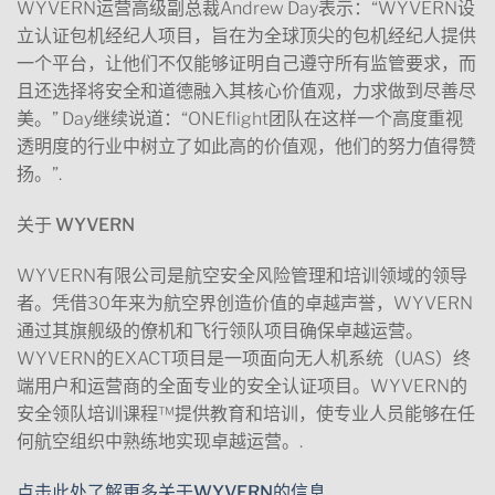
WYVERN运营高级副总裁Andrew Day表示：“WYVERN设
立认证包机经纪人项目，旨在为全球顶尖的包机经纪人提供
一个平台，让他们不仅能够证明自己遵守所有监管要求，而
且还选择将安全和道德融入其核心价值观，力求做到尽善尽
美。” Day继续说道：“ONEflight团队在这样一个高度重视
透明度的行业中树立了如此高的价值观，他们的努力值得赞
扬。”.
关于 WYVERN
WYVERN有限公司是航空安全风险管理和培训领域的领导
者。凭借30年来为航空界创造价值的卓越声誉，WYVERN
通过其旗舰级的僚机和飞行领队项目确保卓越运营。
WYVERN的EXACT项目是一项面向无人机系统（UAS）终
端用户和运营商的全面专业的安全认证项目。WYVERN的
安全领队培训课程™提供教育和培训，使专业人员能够在任
何航空组织中熟练地实现卓越运营。.
点击此处了解更多关于WYVERN的信息