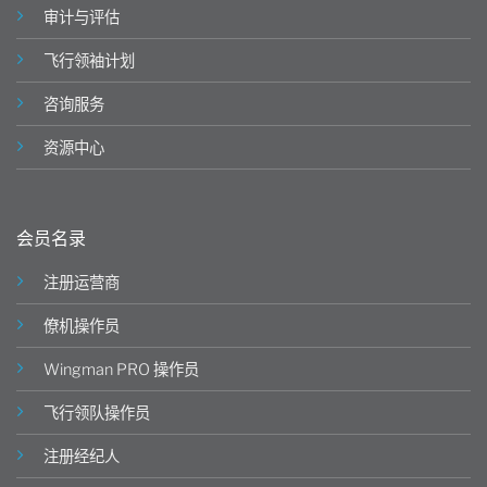
审计与评估
飞行领袖计划
咨询服务
资源中心
会员名录
注册运营商
僚机操作员
Wingman PRO 操作员
飞行领队操作员
注册经纪人