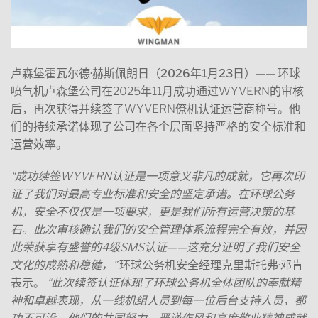
卢森堡霍瓦尔德·赫斯佩朗日（2026年1月23日）——
环球
喷气机卢森堡公司在2025年11月成功通过WYVERN的审核
后，再次获得并续签了WYVERN僚机认证运营商称号。他
们的持续承诺体现了公司在各个层面坚持严格的安全标准和
运营效率。
“成功续签WYVERN认证是一项意义非凡的成就，它再次印
证了我们对最高专业标准和安全的坚定承诺。在环球公务
机，安全不仅仅是一项要求，更是我们所有运营决策的基
石。此次审核确认我们的安全管理体系流程完全有效，并因
此荣获享有盛誉的4级SMS认证——这充分证明了我们安全
文化的成熟和稳健，”
环球公务机安全经理克里斯托弗·邓肯
表示。
“此次续签认证体现了环球公务机全体团队的奉献精
神和卓越表现，从一线机组人员到每一位后台支持人员，都