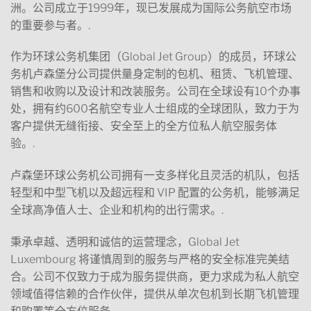
洲。公司成立于1999年，现已发展成为国际公务航空市场
的重要参与者。.
作为环球公务机集团（Global Jet Group）的成员，环球公
务机卢森堡分公司提供量身定制的包机、租赁、飞机管理、
销售和收购以及设计和改装服务。公司在全球设有10个办事
处，拥有约600名航空专业人士组成的全球团队，致力于为
客户提供无缝衔接、安全至上的全方位私人航空服务体
验。.
卢森堡环球公务机公司拥有一支多样化且灵活的机队，包括
轻型和中型飞机以及超远程和 VIP 配置的公务机，能够满足
全球高净值人士、企业和机构的出行需求。.
秉承卓越、透明和诚信的运营理念，Global Jet
Luxembourg 将谨慎周到的服务与严格的安全标准完美结
合。公司不仅致力于成为服务提供商，更力求成为私人航空
领域值得信赖的合作伙伴，提供从单次包机到长期飞机管理