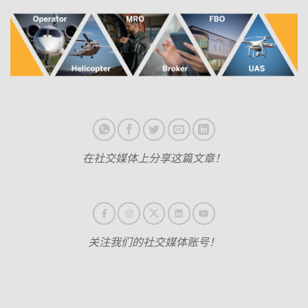
在社交媒体上分享这篇文章！
关注我们的社交媒体账号！