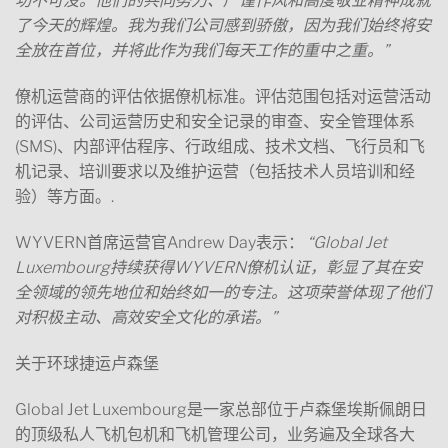
功不可没。他们的共同努力、严谨作风和高度敬业精神成就
了今天的辉煌。我为我们公司感到骄傲，因为我们始终将安
全放在首位，并将此作为我们每天工作的重中之重。”
僚机运营商的评估依据僚机标准。评估范围包括对运营活动
的评估、公司运营历史和安全记录的审查、安全管理体系
(SMS)、内部评估程序、行政组成、技术文档、飞行员和飞
机记录、培训要求以及维护运营（包括技术人员培训和经
验）等方面。.
WYVERN首席运营官Andrew Day表示：
“Global Jet
Luxembourg持续获得WYVERN僚机认证，彰显了其在安
全领域的领先地位和始终如一的专注。
这项荣誉体现了他们
对积极主动、高效安全文化的承诺。”
关于环球捷运卢森堡
Global Jet Luxembourg是一家总部位于卢森堡埃斯佩朗日
的顶级私人飞机包机和飞机管理公司，业务遍及全球各大