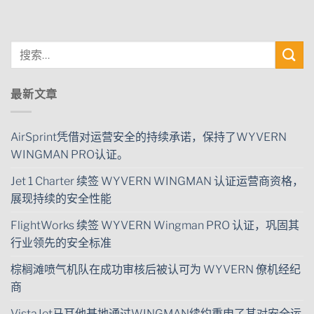
最新文章
AirSprint凭借对运营安全的持续承诺，保持了WYVERN
WINGMAN PRO认证。
Jet 1 Charter 续签 WYVERN WINGMAN 认证运营商资格，
展现持续的安全性能
FlightWorks 续签 WYVERN Wingman PRO 认证，巩固其
行业领先的安全标准
棕榈滩喷气机队在成功审核后被认可为 WYVERN 僚机经纪
商
VistaJet马耳他基地通过WINGMAN续约重申了其对安全运