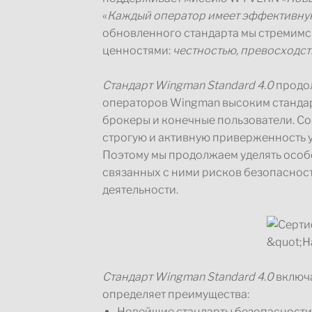
«
Каждый оператор имеет эффективну
обновленного стандарта мы стремимся
ценностями:
честностью, превосходс
Стандарт Wingman Standard 4.0
продо
операторов Wingman высоким стандар
брокеры и конечные пользователи. С
строгую и активную приверженность 
Поэтому мы продолжаем уделять осо
связанных с ними рисков безопаснос
деятельности.
Стандарт Wingman Standard 4.0
включа
определяет преимущества:
Новейшие стандарты безопасности