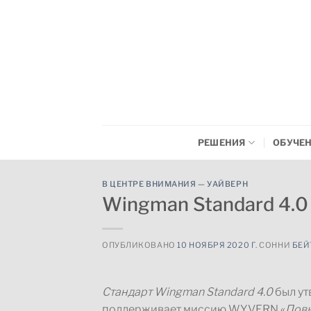
Перейти
к
содержимому
РЕШЕНИЯ
ОБУЧЕ
В ЦЕНТРЕ ВНИМАНИЯ — УАЙВЕРН
Wingman Standard 4.0
ОПУБЛИКОВАНО
10 НОЯБРЯ 2020 Г.
СОННИ
БЕЙ
Стандарт Wingman Standard 4.0
был ут
поддерживает миссию WYVERN «
Повы