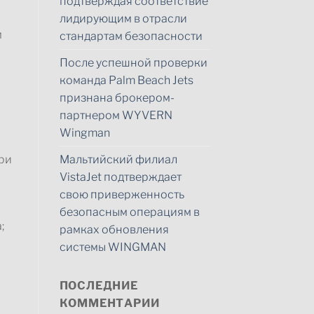
подтверждая соответствие
лидирующим в отрасли
м
стандартам безопасности
После успешной проверки
команда Palm Beach Jets
признана брокером-
партнером WYVERN
Wingman
Мальтийский филиал
ри
VistaJet подтверждает
свою приверженность
безопасным операциям в
;
рамках обновления
системы WINGMAN
ПОСЛЕДНИЕ
КОММЕНТАРИИ