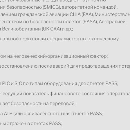
ия безопасностью (SMICG), авторитетной командой,
лением гражданской авиации США (FAA), Министерство
ентством по безопасности полетов (EASA), Австралией,
Великобритании (UK CAA) и др.;
альной подготовки специалистов по техническому
том на человеческий/организационный фактор;
восстановлению после аварий для предотвращения поте
 PIC и SIC по типам оборудования для отчетов PASS;
к ведущий показатель финансового состояния оператора
ает безопасность на передовой;
а ATP (или эквивалентного) для отчетов PASS;
ны отражен в отчетах PASS;