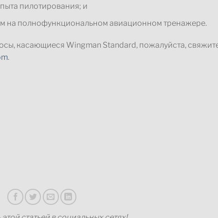
пыта пилотирования; и
ам на полнофункциональном авиационном тренажере.
росы, касающиеся Wingman Standard, пожалуйста, свяжит
om
.
этой статьей в социальных сетях!