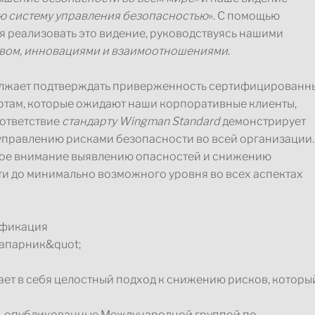
ю систему управления безопасностью
». С помощью
 реализовать это видение, руководствуясь нашими
твом, инновациями и взаимоотношениями
.
лжает подтверждать приверженность сертифицированн
там, которые ожидают наши корпоративные клиенты,
оответствие
стандарту Wingman Standard
демонстрирует
управлению рисками безопасности во всей организации.
бое внимание выявлению опасностей и снижению
ти до минимально возможного уровня во всех аспектах
ет в себя целостный подход к снижению рисков, которы
, опубликованные Международной группой по