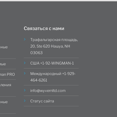
Связаться с нами
Трафальгарская площадь,
20, Ste 620 Нашуа, NH
нные
03063
США +1-92-WINGMAN-1
мые
Международный +1-929-
man PRO
464-6261
вления
info@wyvernltd.com
Статус сайта
нные