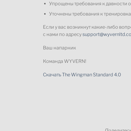
Упрощены требования к давности о
Уточнены требования к тренировк
Если у вас возникнут какие-либо воп
с нами по адресу
support@wyvernltd.c
Ваш напарник
Команда WYVERN!
Скачать The Wingman Standard 4.0
Поделитесь 