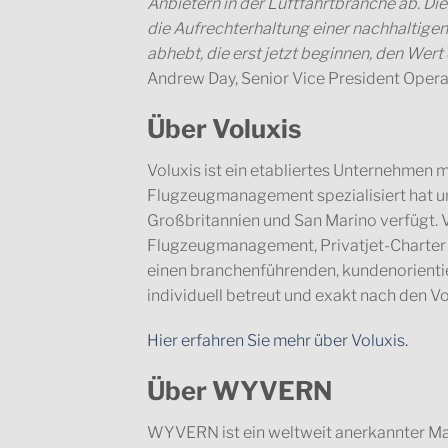
Anbietern in der Luftfahrtbranche ab. D
die Aufrechterhaltung einer nachhaltigen 
abhebt, die erst jetzt beginnen, den Wer
Andrew Day, Senior Vice President Oper
Über Voluxis
Voluxis ist ein etabliertes Unternehmen m
Flugzeugmanagement spezialisiert hat un
Großbritannien und San Marino verfügt. V
Flugzeugmanagement, Privatjet-Charter 
einen branchenführenden, kundenorient
individuell betreut und exakt nach den 
Hier erfahren Sie mehr über Voluxis.
Über WYVERN
WYVERN ist ein weltweit anerkannter Mark