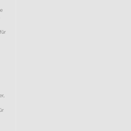
he
n
für
u
r,
ür