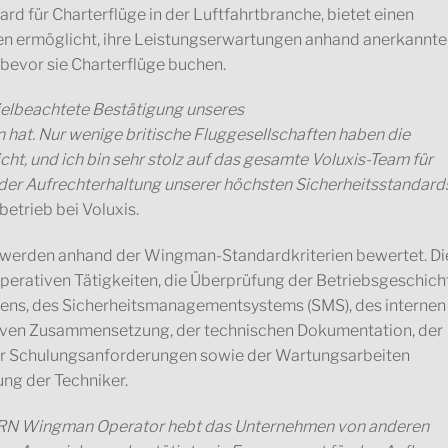
d für Charterflüge in der Luftfahrtbranche, bietet einen
en ermöglicht, ihre Leistungserwartungen anhand anerkannte
 bevor sie Charterflüge buchen.
 vielbeachtete Bestätigung unseres
hat. Nur wenige britische Fluggesellschaften haben die
, und ich bin sehr stolz auf das gesamte Voluxis-Team für
i der Aufrechterhaltung unserer höchsten Sicherheitsstandards
etrieb bei Voluxis.
rden anhand der Wingman-Standardkriterien bewertet. Di
perativen Tätigkeiten, die Überprüfung der Betriebsgeschich
mens, des Sicherheitsmanagementsystems (SMS), des internen
ven Zusammensetzung, der technischen Dokumentation, der
er Schulungsanforderungen sowie der Wartungsarbeiten
ung der Techniker.
VERN Wingman Operator hebt das Unternehmen von anderen