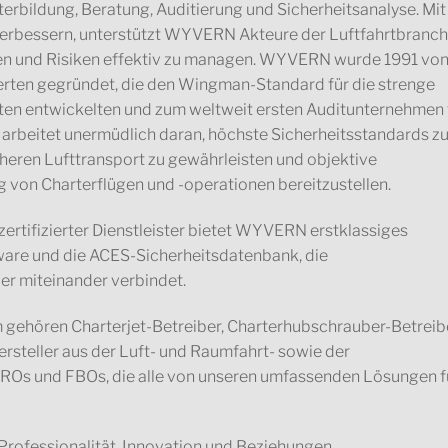
erbildung, Beratung, Auditierung und Sicherheitsanalyse. Mit
u verbessern, unterstützt WYVERN Akteure der Luftfahrtbranc
ffen und Risiken effektiv zu managen. WYVERN wurde 1991 vo
perten gegründet, die den Wingman-Standard für die strenge
ten entwickelten und zum weltweit ersten Auditunternehmen 
arbeitet unermüdlich daran, höchste Sicherheitsstandards z
cheren Lufttransport zu gewährleisten und objektive
 von Charterflügen und -operationen bereitzustellen.
zertifizierter Dienstleister bietet WYVERN erstklassiges
ware und die ACES-Sicherheitsdatenbank, die
ler miteinander verbindet.
ehören Charterjet-Betreiber, Charterhubschrauber-Betreibe
rsteller aus der Luft- und Raumfahrt- sowie der
MROs und FBOs, die alle von unseren umfassenden Lösungen f
ofessionalität, Innovation und Beziehungen.