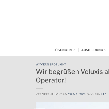
Zum
Inhalt
springen
LÖSUNGEN
AUSBILDUNG
WYVERN SPOTLIGHT
Wir begrüßen Voluxis
Operator!
VERÖFFENTLICHT AM
28. MAI 2024
WYVERN
LTD.