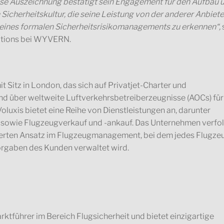
iese Auszeichnung bestätigt sein Engagement für den Aufbau 
Sicherheitskultur, die seine Leistung von der anderer Anbiete
t eines formalen Sicherheitsrisikomanagements zu erkennen“,
ations bei WYVERN.
it Sitz in London, das sich auf Privatjet-Charter und
d über weltweite Luftverkehrsbetreiberzeugnisse (AOCs) für
oluxis bietet eine Reihe von Dienstleistungen an, darunter
sowie Flugzeugverkauf und -ankauf. Das Unternehmen verfo
ierten Ansatz im Flugzeugmanagement, bei dem jedes Flugze
Vorgaben des Kunden verwaltet wird.
tführer im Bereich Flugsicherheit und bietet einzigartige