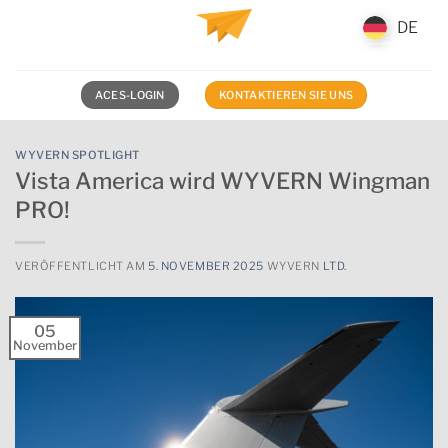
Zum
DE
DE
Inhalt
springen
ACES-LOGIN
KONTAKTIEREN SIE UNS
WYVERN SPOTLIGHT
Vista America wird WYVERN Wingman
PRO!
VERÖFFENTLICHT AM
5. NOVEMBER 2025
WYVERN
LTD.
05
November