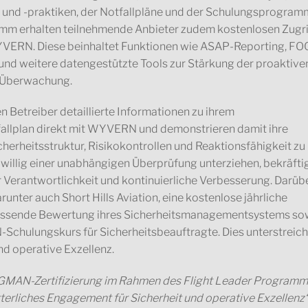
 und -praktiken, der Notfallpläne und der Schulungsprogram
m erhalten teilnehmende Anbieter zudem kostenlosen Zugri
YVERN. Diese beinhaltet Funktionen wie ASAP-Reporting, FO
und weitere datengestützte Tools zur Stärkung der proaktive
n Überwachung.
 Betreiber detaillierte Informationen zu ihrem
llplan direkt mit WYVERN und demonstrieren damit ihre
icherheitsstruktur, Risikokontrollen und Reaktionsfähigkeit zu
willig einer unabhängigen Überprüfung unterziehen, bekräfti
erantwortlichkeit und kontinuierliche Verbesserung. Darüb
nter auch Short Hills Aviation, eine kostenlose jährliche
umfassende Bewertung ihres Sicherheitsmanagementsystems so
chulungskurs für Sicherheitsbeauftragte. Dies unterstreich
nd operative Exzellenz.
GMAN-Zertifizierung im Rahmen des Flight Leader Programm
tterliches Engagement für Sicherheit und operative Exzellenz“