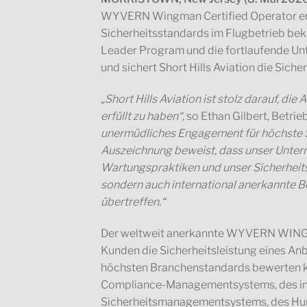
WYVERN Wingman Certified Operator erh
Sicherheitsstandards im Flugbetrieb bek
Leader Program und die fortlaufende Unt
und sichert Short Hills Aviation die Siche
„Short Hills Aviation ist stolz darauf, 
erfüllt zu haben“,
so Ethan Gilbert, Betrieb
unermüdliches Engagement für höchste Sic
Auszeichnung beweist, dass unser Untern
Wartungspraktiken und unser Sicherheit
sondern auch international anerkannte Be
übertreffen.“
Der weltweit anerkannte WYVERN WINGM
Kunden die Sicherheitsleistung eines An
höchsten Branchenstandards bewerten kö
Compliance-Managementsystems, des i
Sicherheitsmanagementsystems, des Hum