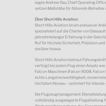
sagte Andrew Day, Chief Operating Off
setzen Maßstäbe für führende Betreiber i
Über Short Hills Aviation:
Short Hills Aviation ist ein exklusiver Anb
spezialisiert auf die Charter von Dassa
jahrzehntelanger Erfahrung in der Geschä
Ruf für höchste Sicherheit, Präzision u
darüber hinaus.
Short Hills Aviation betreut Führungskrä
verfolgt bei jedem Flug einen Ansatz wie
Falcon-Maschinen (Falcon 900B, Falcon 
echte Langstreckenfähigkeit, modernste
höchstem Niveau – optimiert für Inlands-
Die Flugzeugmanagement-Dienstleistungen 
vollständig ausgelagerte Flugabteilung 