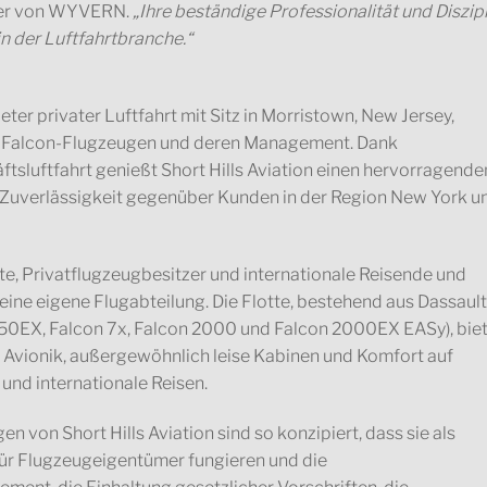
icer von WYVERN.
„Ihre beständige Professionalität und Diszipl
n der Luftfahrtbranche.“
ieter privater Luftfahrt mit Sitz in Morristown, New Jersey,
ult Falcon-Flugzeugen und deren Management. Dank
ftsluftfahrt genießt Short Hills Aviation einen hervorragende
nd Zuverlässigkeit gegenüber Kunden in der Region New York u
fte, Privatflugzeugbesitzer und internationale Reisende und
 eine eigene Flugabteilung. Die Flotte, bestehend aus Dassault
50EX, Falcon 7x, Falcon 2000 und Falcon 2000EX EASy), bie
 Avionik, außergewöhnlich leise Kabinen und Komfort auf
 und internationale Reisen.
von Short Hills Aviation sind so konzipiert, dass sie als
für Flugzeugeigentümer fungieren und die