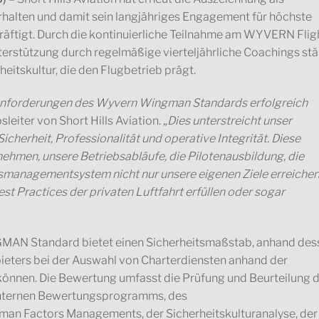
alten und damit sein langjähriges Engagement für höchste
räftigt. Durch die kontinuierliche Teilnahme am WYVERN Flig
erstützung durch regelmäßige vierteljährliche Coachings stä
rheitskultur, die den Flugbetrieb prägt.
die Anforderungen des Wyvern Wingman Standards erfolgreich
sleiter von Short Hills Aviation.
„Dies unterstreicht unser
herheit, Professionalität und operative Integrität. Diese
ehmen, unsere Betriebsabläufe, die Pilotenausbildung, die
smanagementsystem nicht nur unsere eigenen Ziele erreichen
st Practices der privaten Luftfahrt erfüllen oder sogar
AN Standard bietet einen Sicherheitsmaßstab, anhand des
bieters bei der Auswahl von Charterdiensten anhand der
nnen. Die Bewertung umfasst die Prüfung und Beurteilung 
nternen Bewertungsprogramms, des
an Factors Managements, der Sicherheitskulturanalyse, der