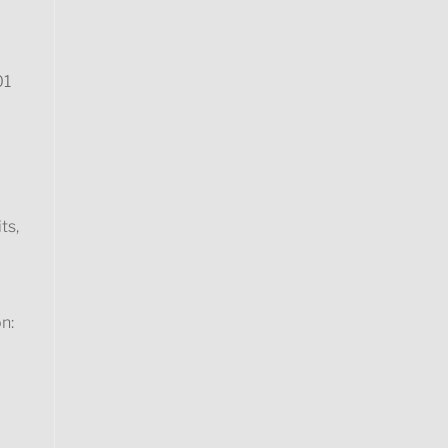
01
ts,
n: