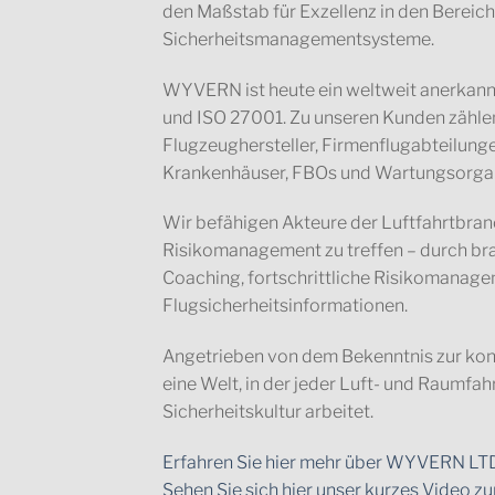
den Maßstab für Exzellenz in den Bereic
Sicherheitsmanagementsysteme.
WYVERN ist heute ein weltweit anerkannte
und ISO 27001. Zu unseren Kunden zähl
Flugzeughersteller, Firmenflugabteilung
Krankenhäuser, FBOs und Wartungsorgan
Wir befähigen Akteure der Luftfahrtbran
Risikomanagement zu treffen – durch br
Coaching, fortschrittliche Risikomanag
Flugsicherheitsinformationen.
Angetrieben von dem Bekenntnis zur kont
eine Welt, in der jeder Luft- und Raumfah
Sicherheitskultur arbeitet.
Erfahren Sie hier mehr über WYVERN LTD
Sehen Sie sich hier unser kurzes Video