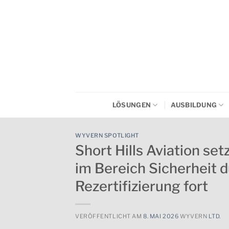
Zum
Inhalt
springen
LÖSUNGEN
AUSBILDUNG
WYVERN SPOTLIGHT
Short Hills Aviation set
im Bereich Sicherheit
Rezertifizierung fort
VERÖFFENTLICHT AM
8. MAI 2026
WYVERN
LTD.