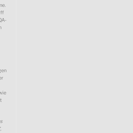
me.
ff
QA-
n
gen
er
wie
t
s
,