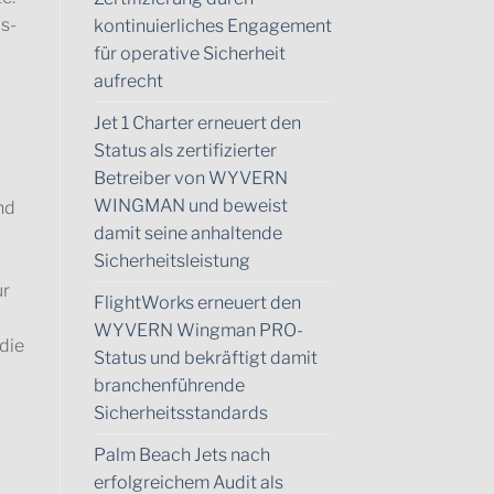
s-
kontinuierliches Engagement
für operative Sicherheit
aufrecht
Jet 1 Charter erneuert den
Status als zertifizierter
Betreiber von WYVERN
WINGMAN und beweist
nd
damit seine anhaltende
Sicherheitsleistung
ür
FlightWorks erneuert den
WYVERN Wingman PRO-
die
Status und bekräftigt damit
branchenführende
Sicherheitsstandards
Palm Beach Jets nach
erfolgreichem Audit als