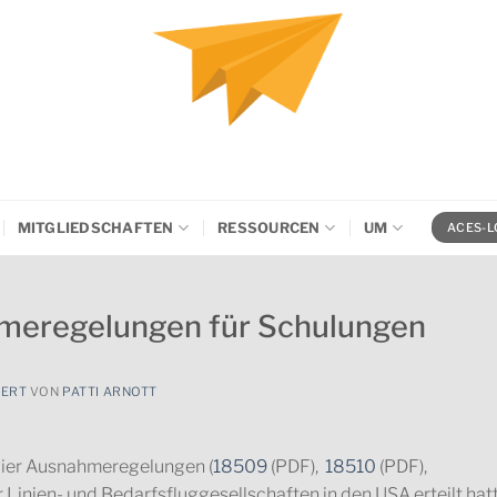
MITGLIEDSCHAFTEN
RESSOURCEN
UM
ACES-L
meregelungen für Schulungen
IERT
VON
PATTI ARNOTT
 vier Ausnahmeregelungen (
18509
(PDF),
18510
(PDF),
ür Linien- und Bedarfsfluggesellschaften in den USA erteilt hatt