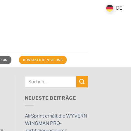
DE
DE
OGIN
KONTAKTIEREN SIE UNS
NEUESTE BEITRÄGE
AirSprint erhält die WYVERN
WINGMAN PRO-
e.
Zertifizierung durch