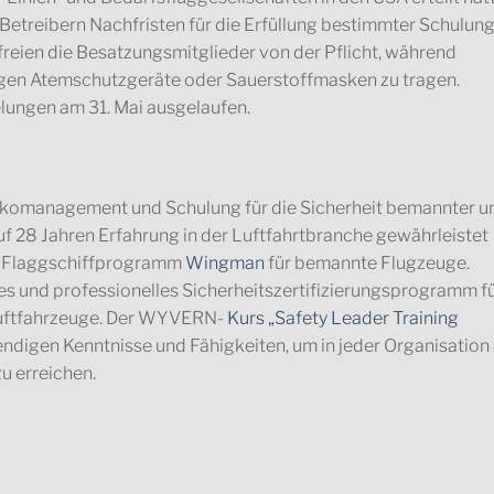
treibern Nachfristen für die Erfüllung bestimmter Schulung
reien die Besatzungsmitglieder von der Pflicht, während
gen Atemschutzgeräte oder Sauerstoffmasken zu tragen.
ungen am 31. Mai ausgelaufen.
ikomanagement und Schulung für die Sicherheit bemannter u
 28 Jahren Erfahrung in der Luftfahrtbranche gewährleistet
n Flaggschiffprogramm
Wingman
für bemannte Flugzeuge.
es und professionelles Sicherheitszertifizierungsprogramm f
uftfahrzeuge. Der WYVERN-
Kurs „Safety Leader Training
ndigen Kenntnisse und Fähigkeiten, um in jeder Organisation 
u erreichen.