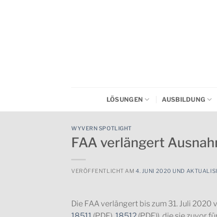
Zum
Inhalt
springen
LÖSUNGEN
AUSBILDUNG
WYVERN SPOTLIGHT
FAA verlängert Ausnah
VERÖFFENTLICHT AM
4. JUNI 2020 UND AKTUALIS
Die FAA verlängert bis zum 31. Juli 2020
18511
(PDF),
18512
(PDF)), die sie zuvor f