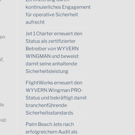
kontinuierliches Engagement
für operative Sicherheit
aufrecht
Jet 1 Charter erneuert den
hen
Status als zertifizierter
Betreiber von WYVERN
WINGMAN und beweist
f,
damit seine anhaltende
Sicherheitsleistung
FlightWorks erneuert den
WYVERN Wingman PRO-
Status und bekräftigt damit
le
branchenführende
Sicherheitsstandards
oup
Palm Beach Jets nach
erfolgreichem Audit als