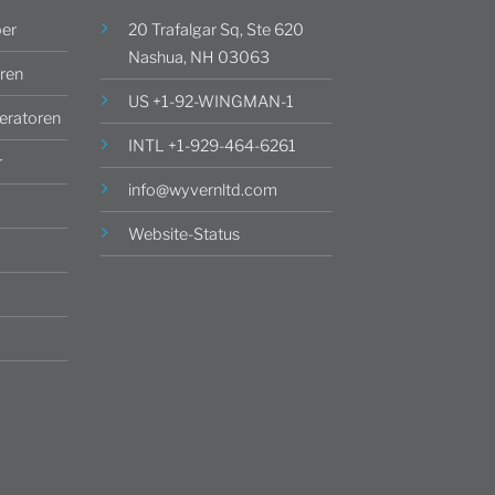
ber
20 Trafalgar Sq, Ste 620
Nashua, NH 03063
ren
US +1-92-WINGMAN-1
ratoren
INTL +1-929-464-6261
r
info@wyvernltd.com
Website-Status