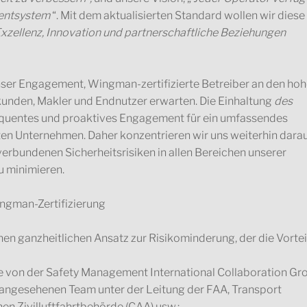
mentsystem
“. Mit dem aktualisierten Standard wollen wir diese
 Exzellenz, Innovation und partnerschaftliche Beziehungen
nser Engagement, Wingman-zertifizierte Betreiber an den ho
unden, Makler und Endnutzer erwarten. Die Einhaltung
des
quentes und proaktives Engagement für ein umfassendes
n Unternehmen. Daher konzentrieren wir uns weiterhin darau
verbundenen Sicherheitsrisiken in allen Bereichen unserer
u minimieren.
nen ganzheitlichen Ansatz zur Risikominderung, der die Vortei
ie von der Safety Management International Collaboration Gr
 angesehenen Team unter der Leitung der FAA, Transport
hen Zivilluftfahrtbehörde (CAA) usw.;