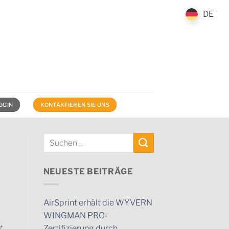
DE
DE
OGIN
KONTAKTIEREN SIE UNS
NEUESTE BEITRÄGE
AirSprint erhält die WYVERN
WINGMAN PRO-
t
Zertifizierung durch