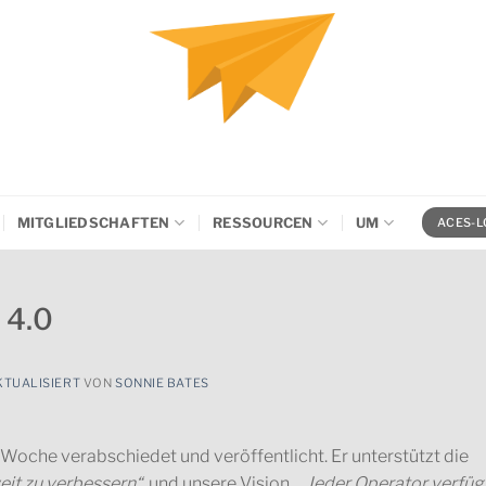
MITGLIEDSCHAFTEN
RESSOURCEN
UM
ACES-L
 4.0
KTUALISIERT
VON
SONNIE BATES
 Woche verabschiedet und veröffentlicht. Er unterstützt die
eit zu verbessern“,
und unsere Vision, „
Jeder Operator verfüg