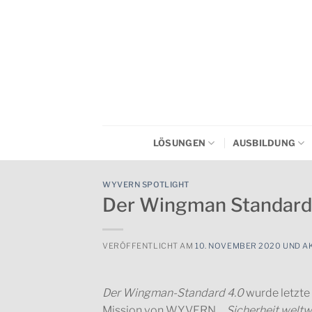
Zum
Inhalt
springen
LÖSUNGEN
AUSBILDUNG
WYVERN SPOTLIGHT
Der Wingman Standard
VERÖFFENTLICHT AM
10. NOVEMBER 2020 UND A
Der Wingman-Standard 4.0
wurde letzte
Mission von WYVERN, „
Sicherheit weltw