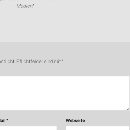
Medien!
ntlicht.
Pflichtfelder sind mit
*
ail
*
Webseite