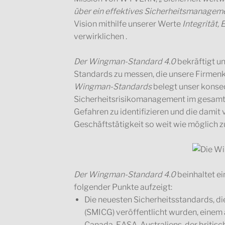
über ein effektives Sicherheitsmanage
Vision mithilfe unserer Werte
Integrität,
verwirklichen .
Der Wingman-Standard 4.0
bekräftigt u
Standards zu messen, die unsere Firmenk
Wingman-Standards
belegt unser konse
Sicherheitsrisikomanagement im gesamte
Gefahren zu identifizieren und die damit 
Geschäftstätigkeit so weit wie möglich z
Der Wingman-Standard 4.0
beinhaltet ei
folgender Punkte aufzeigt:
Die neuesten Sicherheitsstandards, d
(SMICG) veröffentlicht wurden, einem
Canada, EASA, Australiens, der britisc