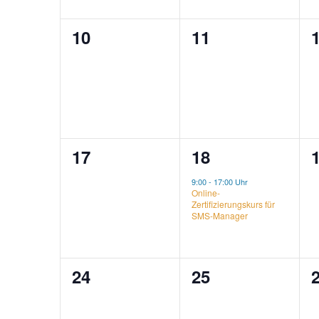
0
0
10
11
Ereignisse,
Ereignisse,
E
0
1
17
18
Ereignisse,
Ereignis,
E
9:00
-
17:00 Uhr
Online-
Zertifizierungskurs für
SMS-Manager
0
0
24
25
Ereignisse,
Ereignisse,
E