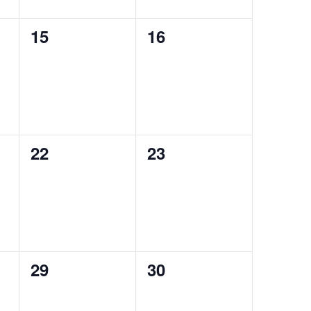
0
0
15
16
,
Ereignisse,
Ereignisse,
0
0
22
23
,
Ereignisse,
Ereignisse,
0
0
29
30
,
Ereignisse,
Ereignisse,