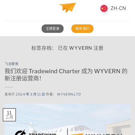
跳
ZH-CN
ZH-CN
至
内
容
王牌登录
联系我们
标签存档：
已在 WYVERN 注册
飞龙聚焦
我们欢迎 Tradewind Charter 成为 WYVERN 的
新注册运营商！
发布于
2024 年 3 月 11 日
作者：
WYVERN LTD
11
三月