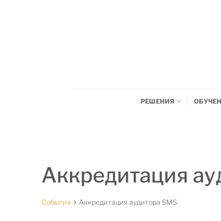
Перейти
к
содержимому
РЕШЕНИЯ
ОБУЧЕ
Аккредитация ау
События
Аккредитация аудитора SMS