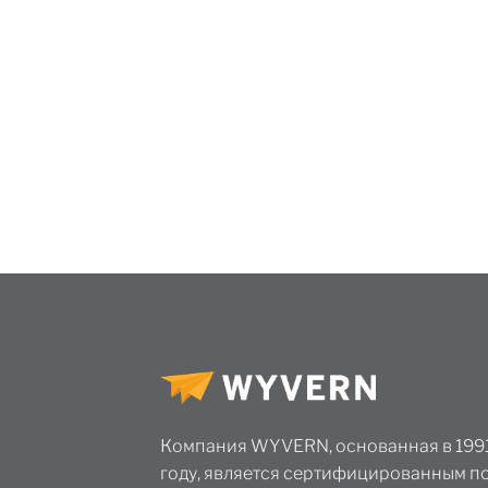
Компания WYVERN, основанная в 199
году, является сертифицированным п