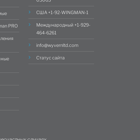
США +1-92-WINGMAN-1
мые
Международный +1-929-
man PRO
464-6261
вления
info@wyvernltd.com
Статус сайта
нные
несчастных случаях