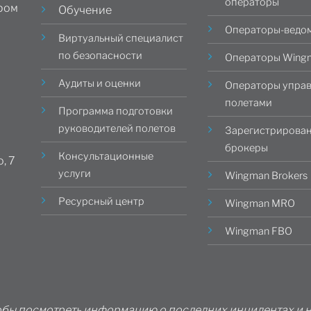
операторы
ером
Обучение
Операторы-ведо
Виртуальный специалист
по безопасности
Операторы Wing
Аудиты и оценки
Операторы упра
полетами
Программа подготовки
руководителей полетов
Зарегистрирова
брокеры
Консультационные
, 7
услуги
Wingman Brokers
Ресурсный центр
Wingman MRO
Wingman FBO
обы посмотреть информацию о последних инцидентах и ​​