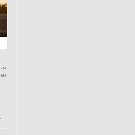
ным
там
,