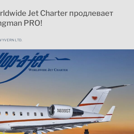
ldwide Jet Charter продлевает
ngman PRO!
WYVERN LTD.