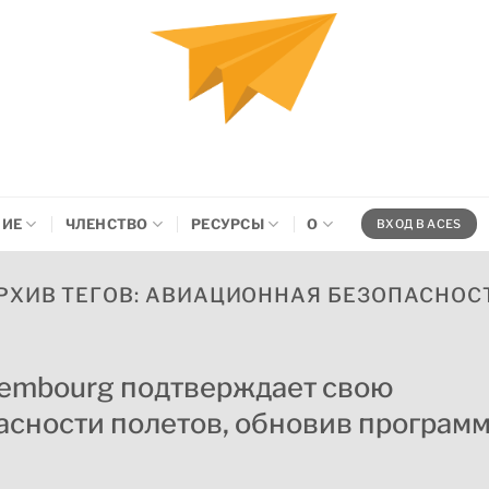
НИЕ
ЧЛЕНСТВО
РЕСУРСЫ
О
ВХОД В ACES
РХИВ ТЕГОВ:
АВИАЦИОННАЯ БЕЗОПАСНОС
uxembourg подтверждает свою
сности полетов, обновив програм