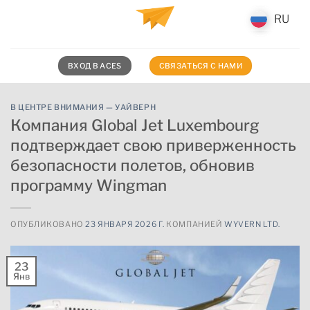
Перейти
RU
RU
к
содержимому
ВХОД В ACES
СВЯЗАТЬСЯ С НАМИ
В ЦЕНТРЕ ВНИМАНИЯ — УАЙВЕРН
Компания Global Jet Luxembourg
подтверждает свою приверженность
безопасности полетов, обновив
программу Wingman
ОПУБЛИКОВАНО
23 ЯНВАРЯ 2026 Г.
КОМПАНИЕЙ
WYVERN LTD.
23
Янв