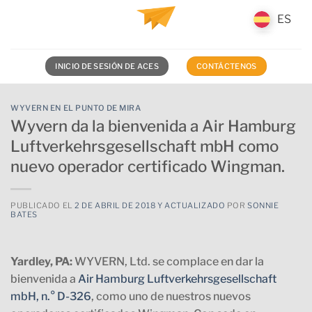
Saltar
ES
ES
al
contenido
INICIO DE SESIÓN DE ACES
CONTÁCTENOS
WYVERN EN EL PUNTO DE MIRA
Wyvern da la bienvenida a Air Hamburg
Luftverkehrsgesellschaft mbH como
nuevo operador certificado Wingman.
PUBLICADO EL
2 DE ABRIL DE 2018 Y ACTUALIZADO
POR
SONNIE
BATES
Yardley, PA:
WYVERN, Ltd. se complace en dar la
bienvenida a
Air Hamburg Luftverkehrsgesellschaft
mbH, n.° D-326
, como uno de nuestros nuevos