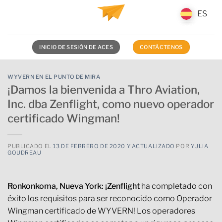
Saltar
ES
ES
al
contenido
INICIO DE SESIÓN DE ACES
CONTÁCTENOS
WYVERN EN EL PUNTO DE MIRA
¡Damos la bienvenida a Thro Aviation,
Inc. dba Zenflight, como nuevo operador
certificado Wingman!
PUBLICADO EL
13 DE FEBRERO DE 2020 Y ACTUALIZADO
POR
YULIA
GOUDREAU
Ronkonkoma, Nueva York: ¡Zenflight
ha completado con
éxito los requisitos para ser reconocido como
Operador
Wingman certificado de WYVERN
! Los operadores