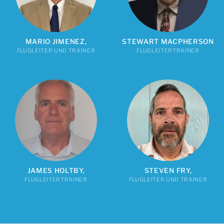
MARIO JIMENEZ,
STEWART MACPHERSON
FLUGLEITER UND TRAINER
FLUGLEITERTRAINER
JAMES HOLTBY,
STEVEN FRY,
FLUGLEITERTRAINER
FLUGLEITER UND TRAINER