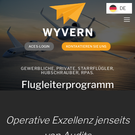
Zum
DE
DE
Inhalt
springen
ACES-LOGIN
KONTAKTIEREN SIE UNS
GEWERBLICHE, PRIVATE, STARRFLÜGLER,
HUBSCHRAUBER, RPAS.
Flugleiterprogramm
Operative Exzellenz jenseits