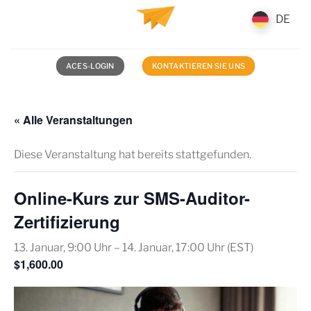
Zum
DE
DE
Inhalt
springen
ACES-LOGIN
KONTAKTIEREN SIE UNS
« Alle Veranstaltungen
Diese Veranstaltung hat bereits stattgefunden.
Online-Kurs zur SMS-Auditor-
Zertifizierung
13. Januar, 9:00 Uhr
–
14. Januar, 17:00 Uhr
(EST)
$1,600.00